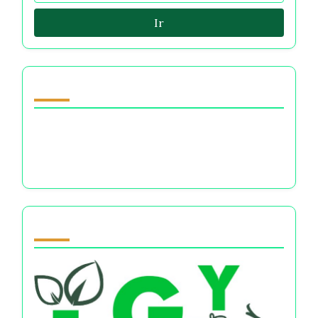
Ir
Descubrir una publicación aleatoria
Morales vs Valores: Entendiendo Su
Influencia en las Decisiones Financieras y el
Bienestar Mental
Partner