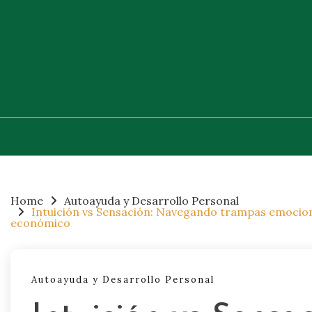
Skip
to
content
Home
Autoayuda y Desarrollo Personal
Intuición vs Sensación: Navegando trampas emociona
económico
Autoayuda y Desarrollo Personal