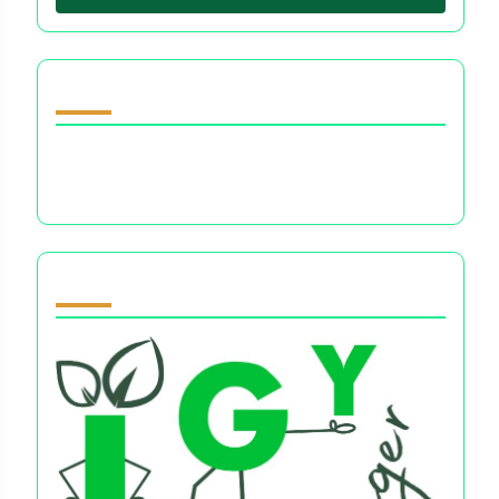
Descubrir una publicación aleatoria
Efectos psicológicos a largo plazo de la
deuda en el bienestar personal
Partner