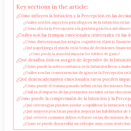
Key sections in the article:
¿Cómo influyen la Intuición y la Percepción en las decisi
¿Cuáles son los aspectos psicológicos de la Intuición en las
¿Cómo afecta la Percepción a la gestión práctica del dinero
¿Cuáles son las trampas emocionales universales en las d
¿Cómo distorsionan los sesgos cognitivos el juicio financi
¿Qué papel juega el miedo en la toma de decisiones financie
¿Cómo puede la ansiedad impactar los hábitos de gasto?
¿Qué desafíos únicos surgen de depender de la Intuició
¿Cómo puede la sobreconfianza en la Intuición llevar a malo
¿Cuáles son las consecuencias de ignorar la Percepción en la
¿Qué desencadenantes emocionales raros pueden impacta
¿Cómo puede el trauma pasado influir en las decisiones fina
¿Cuál es el impacto de las presiones sociales en las eleccio
¿Cómo puede la comprensión de la Intuición y la Percepc
¿Qué estrategias pueden ayudar a equilibrar la Intuición y 
¿Qué mejores prácticas pueden mejorar las habilidades de 
¿Qué errores comunes deben evitarse en las decisiones de 
¿Cómo se puede desarrollar un enfoque más consciente hacia