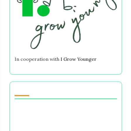
In cooperation with
I Grow Younger
También te puede gustar
Intuición Femenina: Navegando Opciones
Financieras y Sus Consecuencias
Emocionales
El Arte del Amor Propio: Dominando las