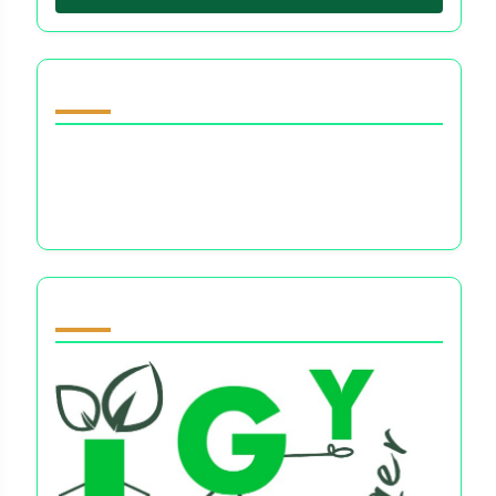
Descubrir una publicación aleatoria
Mentalidad Financiera y Salud Emocional:
Navegando el Estrés, la Ansiedad y el
Empoderamiento Financiero
Partner