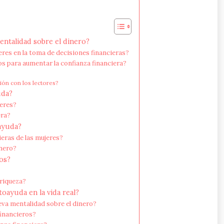
ntalidad sobre el dinero?
eres en la toma de decisiones financieras?
s para aumentar la confianza financiera?
ción con los lectores?
uda?
jeres?
era?
oayuda?
ieras de las mujeres?
inero?
os?
riqueza?
oayuda en la vida real?
eva mentalidad sobre el dinero?
financieros?