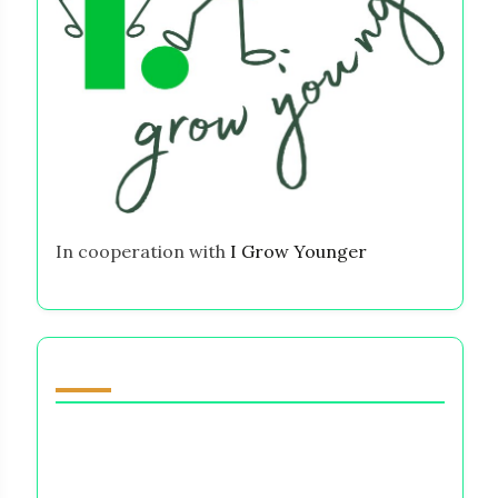
In cooperation with
I Grow Younger
También te puede gustar
Intuición Femenina: Navegando Opciones
Financieras y Sus Consecuencias
Emocionales