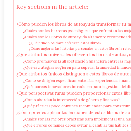
Key sections in the article:
¿Cómo pueden los libros de autoayuda transformar tu me
¿Cuáles son las barreras psicológicas que enfrentan las muj
¿Cuáles son los libros de autoayuda altamente recomendado
¿Qué principios clave enfatizan estos libros?
¿Cómo mejoran las historias personales en estos libros la rela
¿Qué atributos universales ofrecen los libros de autoay
¿Cómo promueven la alfabetización financiera entre las mu
¿Qué estrategias sugieren para superar la ansiedad financi
¿Qué atributos únicos distinguen a estos libros de aut
¿Cómo se dirigen específicamente a las experiencias financ
¿Qué marcos innovadores introducen para la gestión del d
¿Qué perspectivas raras pueden proporcionar estos libr
¿Cómo abordan la intersección de género y finanzas?
¿Qué prácticas poco comunes recomiendan para construir 
¿Cómo puedes aplicar las lecciones de estos libros de aut
¿Cuáles son las mejores prácticas para implementar una nu
¿Qué errores comunes debes evitar al cambiar tus hábitos 