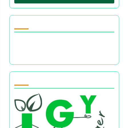
Descubrir una publicación aleatoria
Amor Sin Expectativas: Navegando el
Bienestar Emocional en las Decisiones
Financieras y las Relaciones
Partner