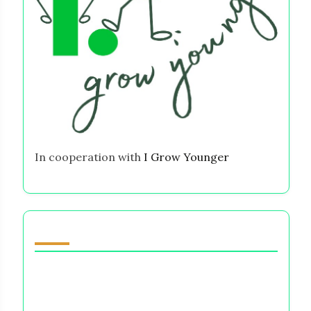
In cooperation with
I Grow Younger
También te puede gustar
Ansiedad Financiera y Salud Mental:
Superando el Estrés, Construyendo
Resiliencia y Tomando Decisiones